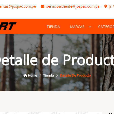
entas@jospac.com.pe
servicioalcliente@jospac.com.pe
Jr.
TIENDA
MARCAS
CATEGOR
etalle de Produc
Home
Tienda
Detalle De Producto