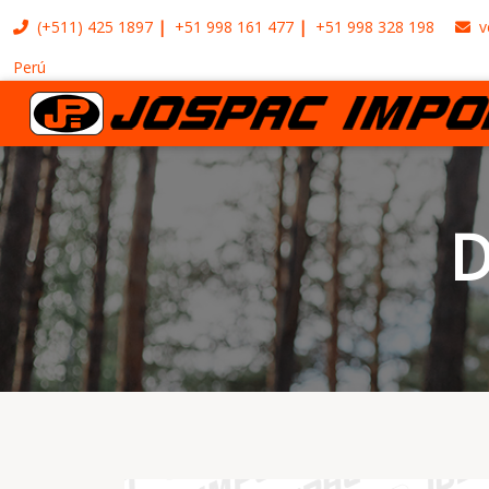
(+511)
425 1897
+51 998 161 477
+51 998 328 198
v
Perú
D