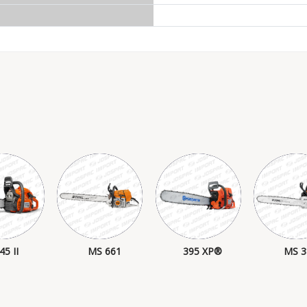
45 II
MS 661
395 XP®
MS 3