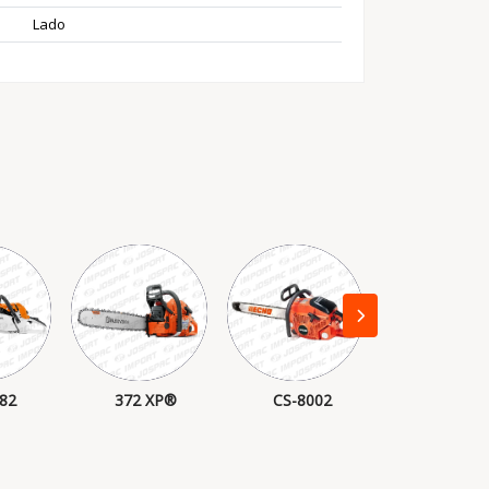
Lado
82
372 XP®
CS-8002
MS 462