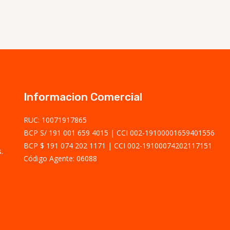
Informacion Comercial
RUC: 10071917865
BCP S/ 191 001 659 4015
CCI 002-19100001659401556
BCP $ 191 074 202 1171
CCI 002-19100074202117151
.
Código Agente: 06088