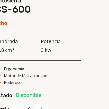
tosierra
CS-600
cho
lindrada
Potencia
3
.8 cm
3 kw
Ergonomía
Motor de fácil arranque
Poderoso
Disponible
stado:
nt.: