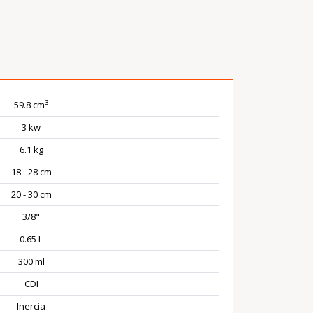
3
59.8 cm
3 kw
6.1 kg
18 - 28 cm
20 - 30 cm
3/8"
0.65 L
300 ml
CDI
Inercia