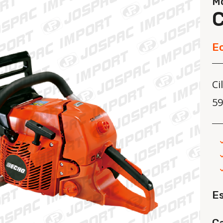
Mo
E
Ci
59
E
Ca