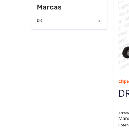
Marcas
DR
(2)
Chip
D
Arran
Manu
Poten