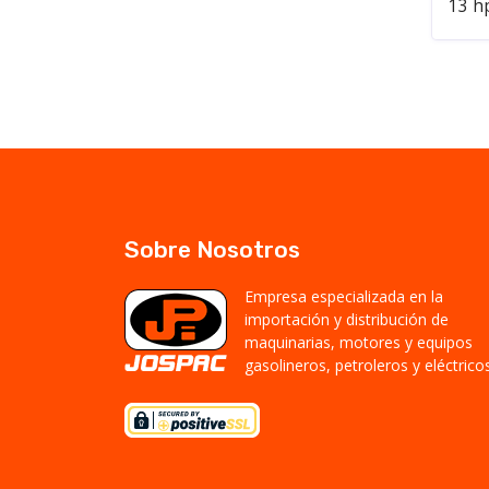
13 h
Sobre Nosotros
Empresa especializada en la
importación y distribución de
maquinarias, motores y equipos
gasolineros, petroleros y eléctricos