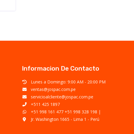
Informacion De Contacto
Lunes a Domingo: 9:00 AM - 20:00 PM
ventas@jospac.com.pe
servicioalcliente@jospac.com.pe
+511 425 1897
+51 998 161 477
+51 998 328 198
|
Jr. Washington 1665 - Lima 1 - Perú