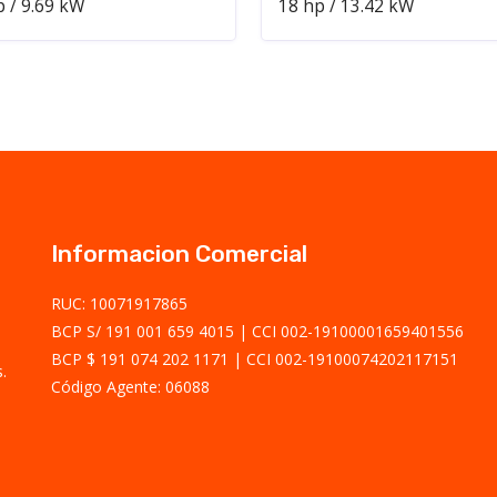
p / 9.69 kW
18 hp / 13.42 kW
Informacion Comercial
RUC: 10071917865
BCP S/ 191 001 659 4015
CCI 002-19100001659401556
BCP $ 191 074 202 1171
CCI 002-19100074202117151
.
Código Agente: 06088