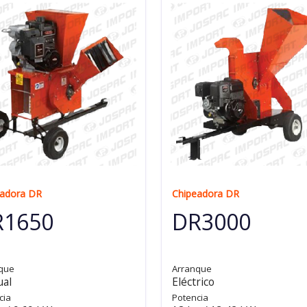
eadora DR
Chipeadora DR
R1650
DR3000
que
Arranque
al
Eléctrico
cia
Potencia