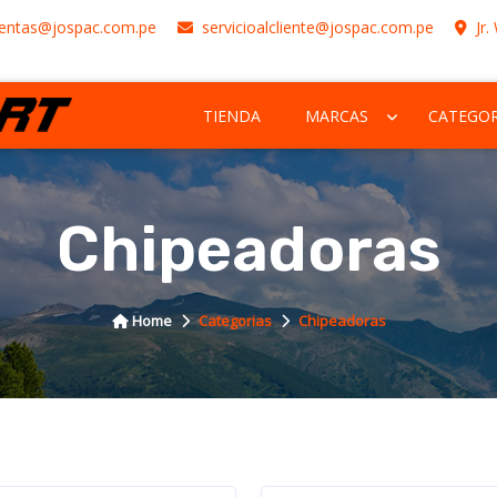
entas@jospac.com.pe
servicioalcliente@jospac.com.pe
Jr.
TIENDA
MARCAS
CATEGOR
Chipeadoras
Home
Categorias
Chipeadoras