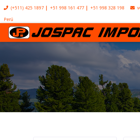
(+511)
425 1897
+51 998 161 477
+51 998 328 198
v
Perú