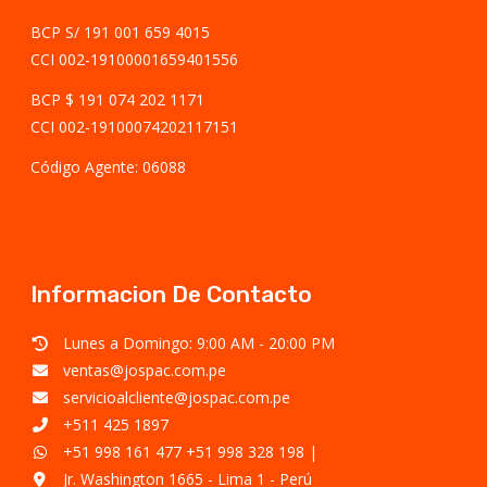
BCP S/ 191 001 659 4015
CCI 002-19100001659401556
BCP $ 191 074 202 1171
CCI 002-19100074202117151
Código Agente: 06088
Informacion De Contacto
Lunes a Domingo: 9:00 AM - 20:00 PM
ventas@jospac.com.pe
servicioalcliente@jospac.com.pe
+511 425 1897
+51 998 161 477
+51 998 328 198
|
Jr. Washington 1665 - Lima 1 - Perú