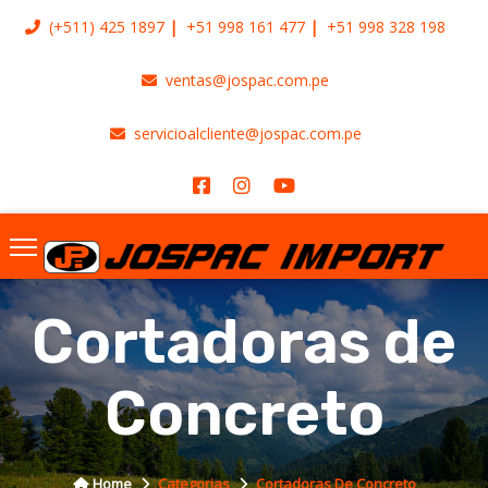
(+511)
425 1897
+51 998 161 477
+51 998 328 198
ventas@jospac.com.pe
servicioalcliente@jospac.com.pe
Cortadoras de
Concreto
Home
Categorias
Cortadoras De Concreto