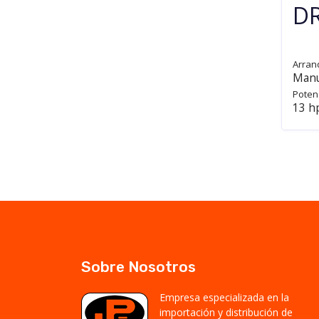
D
Arran
Manu
Poten
13 h
Sobre Nosotros
Empresa especializada en la
importación y distribución de