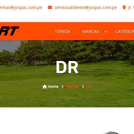
entas@jospac.com.pe
servicioalcliente@jospac.com.pe
Jr.
TIENDA
MARCAS
CATEGOR
DR
Home
Marcas
DR