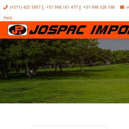
(+511)
425 1897
+51 998 161 477
+51 998 328 198
v
Perú