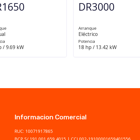
R1650
DR3000
que
Arranque
al
Eléctrico
cia
Potencia
p / 9.69 kW
18 hp / 13.42 kW
Informacion Comercial
RUC: 10071917865
BCP S/ 191 001 659 4015
CCI 002-19100001659401556