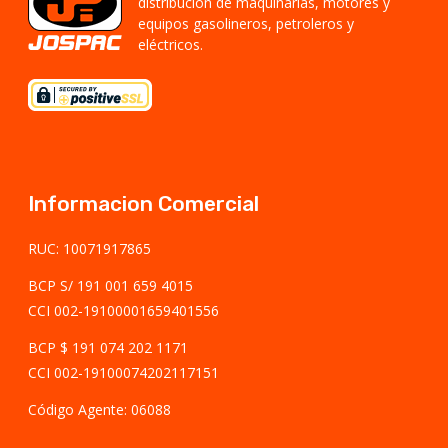
distribución de maquinarias, motores y
equipos gasolineros, petroleros y
eléctricos.
Informacion Comercial
RUC: 10071917865
BCP S/ 191 001 659 4015
CCI 002-19100001659401556
BCP $ 191 074 202 1171
CCI 002-19100074202117151
Código Agente: 06088