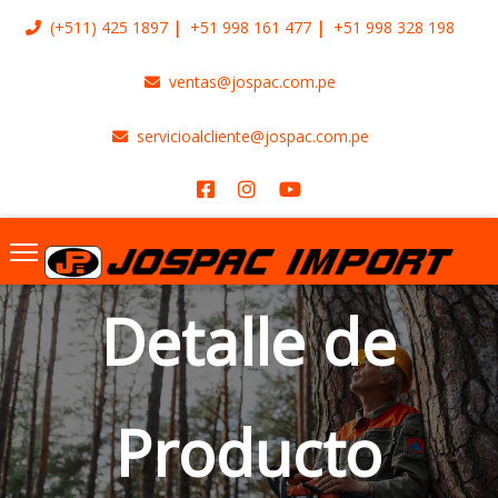
(+511)
425 1897
+51 998 161 477
+51 998 328 198
ventas@jospac.com.pe
servicioalcliente@jospac.com.pe
Detalle de
Producto