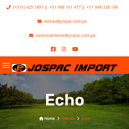
(+511)
425 1897
+51 998 161 477
+51 998 328 198
ventas@jospac.com.pe
servicioalcliente@jospac.com.pe
Echo
Home
Marcas
Echo