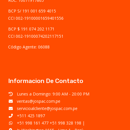
RUC: 10071917865
BCP S/ 191 001 659 4015
CCI 002-19100001659401556
BCP $ 191 074 202 1171
CCI 002-19100074202117151
Código Agente: 06088
Informacion De Contacto
Lunes a Domingo: 9:00 AM - 20:00 PM
ventas@jospac.com.pe
servicioalcliente@jospac.com.pe
+511 425 1897
+51 998 161 477
+51 998 328 198
|