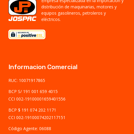
Empresa especializada en la importación y
distribución de maquinarias, motores y
equipos gasolineros, petroleros y
eléctricos.
Informacion Comercial
RUC: 10071917865
BCP S/ 191 001 659 4015
CCI 002-19100001659401556
BCP $ 191 074 202 1171
CCI 002-19100074202117151
Código Agente: 06088