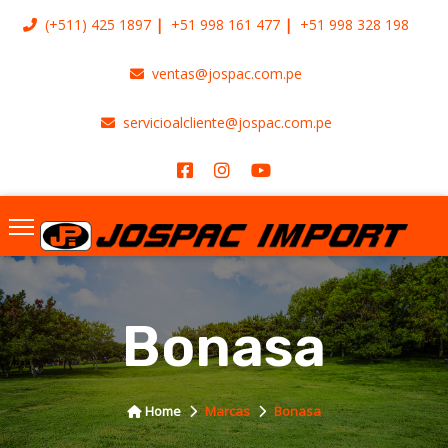
(+511)
425 1897
+51 998 161 477
+51 998 328 198
ventas@jospac.com.pe
servicioalcliente@jospac.com.pe
Bonasa
Home
Marcas
Bonasa