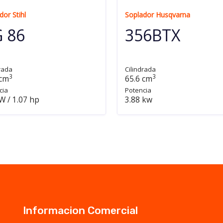
dor Stihl
Soplador Husqvarna
 86
356BTX
rada
Cilindrada
3
3
 cm
65.6 cm
cia
Potencia
W / 1.07 hp
3.88 kw
Informacion Comercial