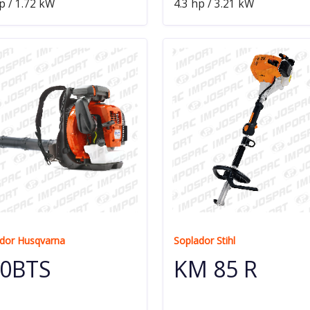
p / 1.72 kW
4.3 hp / 3.21 kW
dor Husqvarna
Soplador Stihl
0BTS
KM 85 R