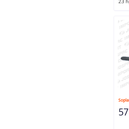
2.3 h
Sopla
57