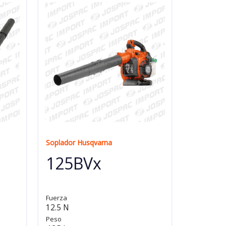
Soplador Husqvarna
125BVx
Fuerza
12.5 N
Peso