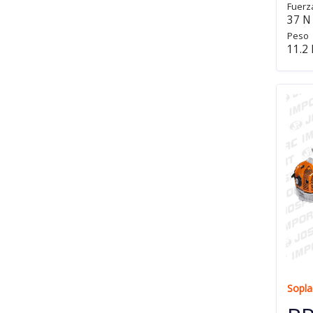
Fuerz
37 N
Peso
11.2
Sopla