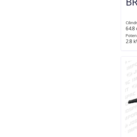
BR
Cilind
64.8
Poten
2.8 k