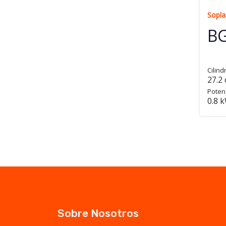
Sopla
BG
Cilind
27.2
Poten
0.8 k
Sobre Nosotros