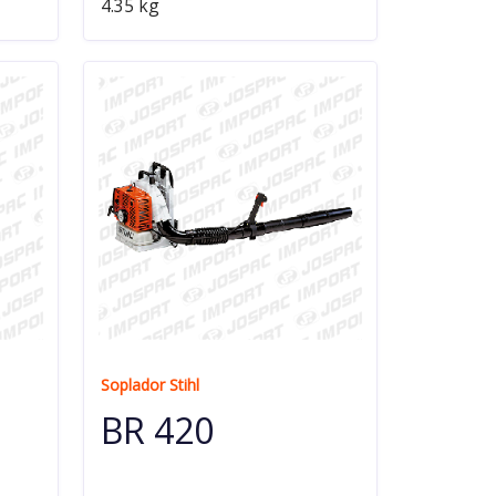
4.35 kg
Soplador Stihl
BR 420