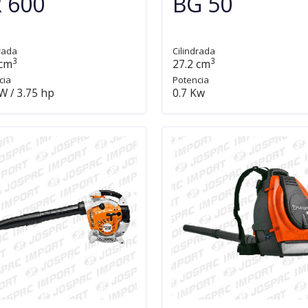
 600
BG 50
rada
Cilindrada
3
3
 cm
27.2 cm
cia
Potencia
W / 3.75 hp
0.7 Kw