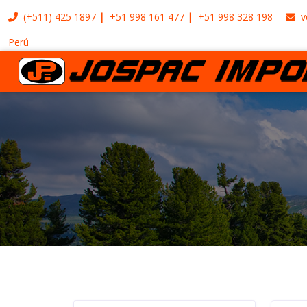
(+511)
425 1897
+51 998 161 477
+51 998 328 198
v
Perú