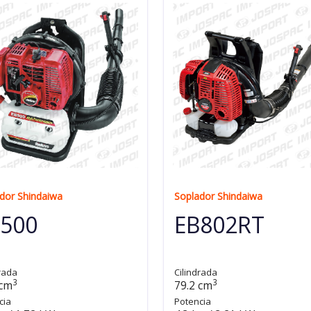
dor Shindaiwa
Soplador Shindaiwa
500
EB802RT
rada
Cilindrada
3
3
 cm
79.2 cm
cia
Potencia