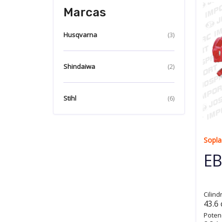
Marcas
Husqvarna
(3)
Shindaiwa
(2)
Stihl
(6)
Sopla
EB
Cilind
43.6
Poten