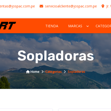
entas@jospac.com.pe
servicioalcliente@jospac.com.pe
Jr.
TIENDA
MARCAS
CATEGOR
Sopladoras
Home
Categorias
Sopladoras