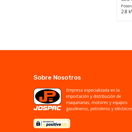
Poten
2.8 k
Sobre Nosotros
Empresa especializada en la
importación y distribución de
maquinarias, motores y equipos
gasolineros, petroleros y eléctricos