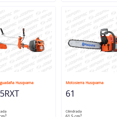
guadaña Husqvarna
Motosierra Husqvarna
5RXT
61
rada
Cilindrada
3
3
 cm
61.5 cm