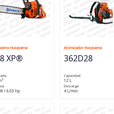
ierra Husqvarna
Atomizador Husqvarna
8 XP®
362D28
rada
Capacidad
3
m
12 L
cia
Descarga
W / 6.03 hp
4 L/min