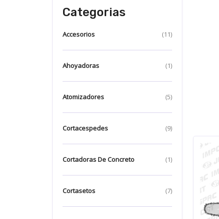
Categorias
Accesorios
(11)
Ahoyadoras
(1)
Atomizadores
(5)
Cortacespedes
(9)
Cortadoras De Concreto
(1)
Cortasetos
(7)