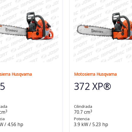
ierra Husqvarna
Motosierra Husqvarna
5
372 XP®
rada
Cilindrada
3
3
 cm
70.7 cm
cia
Potencia
W / 4.56 hp
3.9 kW / 5.23 hp