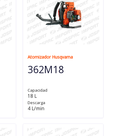
Atomizador Husqvarna
362M18
Capacidad
18 L
Descarga
4 L/min