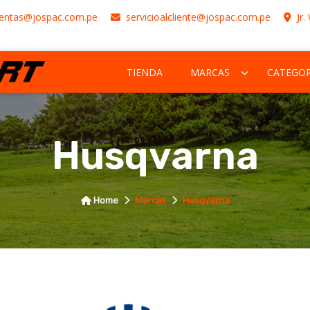
entas@jospac.com.pe
servicioalcliente@jospac.com.pe
Jr.
TIENDA
MARCAS
CATEGOR
Husqvarna
Home
Marcas
Husqvarna