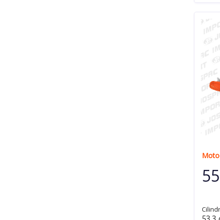
Moto
55
Cilind
53.3