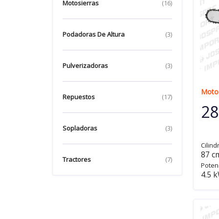
Motosierras
(16)
Podadoras De Altura
(3)
Pulverizadoras
(3)
Motos
Repuestos
(17)
28
Sopladoras
(3)
Cilind
87 c
Tractores
(7)
Poten
4.5 k