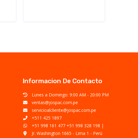
Informacion De Contacto
Lunes a Domingo: 9:00 AM - 20:00 PM
ventas@jospac.com.pe
servicioalcliente@jospac.com.pe
+511 425 1897
+51 998 161 477
+51 998 328 198
|
Jr. Washington 1665 - Lima 1 - Perú