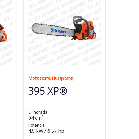
Motosierra Husqvarna
395 XP®
Cilindrada
3
94 cm
Potencia
4.9 kW / 6.57 hp