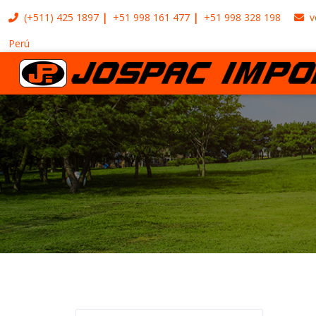
(+511)
425 1897
+51 998 161 477
+51 998 328 198
v
Perú