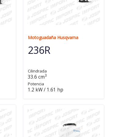
Motoguadaña Husqvarna
236R
Cilindrada
3
33.6 cm
Potencia
1.2 kW / 1.61 hp