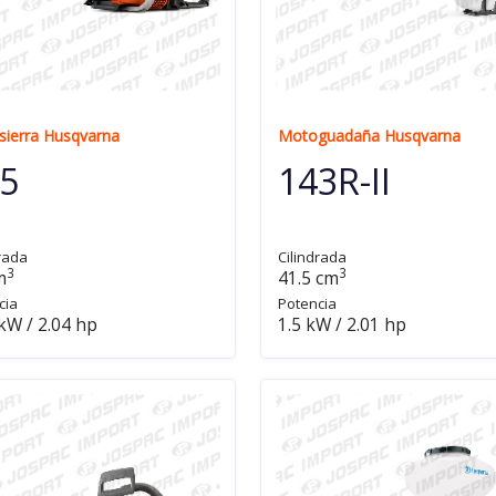
ierra Husqvarna
Motoguadaña Husqvarna
5
143R-II
rada
Cilindrada
3
3
m
41.5 cm
cia
Potencia
kW / 2.04 hp
1.5 kW / 2.01 hp