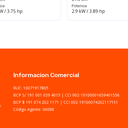
cia
Potencia
W / 3.75 hp
2.9 kW / 3.89 hp
Informacion Comercial
RUC: 10071917865
BCP S/ 191 001 659 4015
CCI 002-19100001659401556
BCP $ 191 074 202 1171
CCI 002-19100074202117151
.
Código Agente: 06088