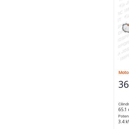
Motos
36
Cilind
65.1
Poten
3.4 k