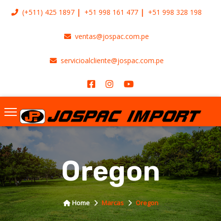
(+511)
425 1897
+51 998 161 477
+51 998 328 198
ventas@jospac.com.pe
servicioalcliente@jospac.com.pe
Oregon
Home
Marcas
Oregon