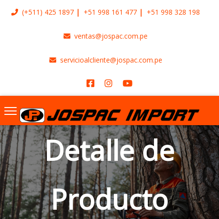
(+511)
425 1897
+51 998 161 477
+51 998 328 198
ventas@jospac.com.pe
servicioalcliente@jospac.com.pe
Detalle de
Producto